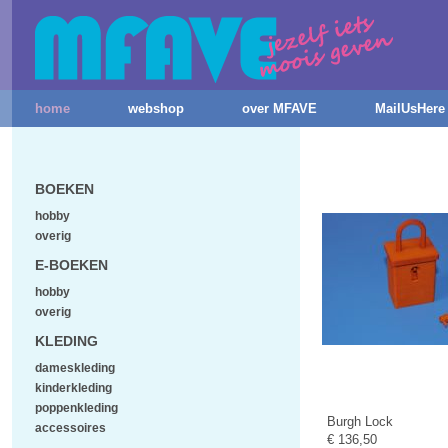
home
webshop
over MFAVE
MailUsHere
BOEKEN
hobby
overig
E-BOEKEN
hobby
overig
KLEDING
dameskleding
kinderkleding
poppenkleding
Burgh Lock
accessoires
€ 136,50