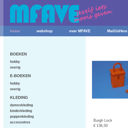
home
webshop
over MFAVE
MailUsHere
BOEKEN
hobby
overig
E-BOEKEN
hobby
overig
KLEDING
dameskleding
kinderkleding
poppenkleding
Burgh Lock
accessoires
€ 136,50