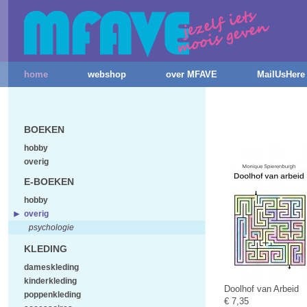
home
webshop
over MFAVE
MailUsHere
BOEKEN
hobby
overig
E-BOEKEN
hobby
overig
psychologie
KLEDING
dameskleding
kinderkleding
Doolhof van Arbeid
poppenkleding
€ 7,35