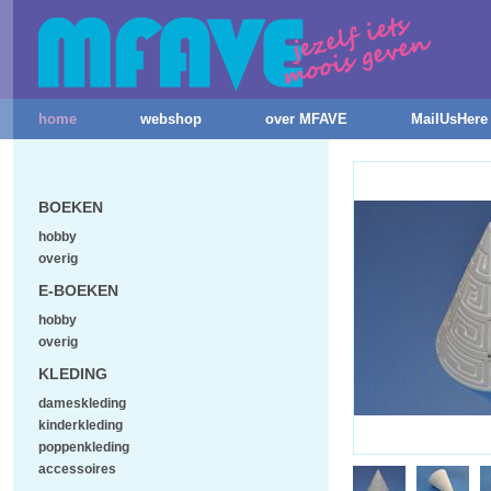
home
webshop
over MFAVE
MailUsHere
BOEKEN
hobby
overig
E-BOEKEN
hobby
overig
KLEDING
dameskleding
kinderkleding
poppenkleding
accessoires