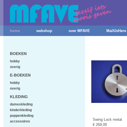
home
webshop
over MFAVE
MailUsHere
BOEKEN
hobby
overig
E-BOEKEN
hobby
overig
KLEDING
dameskleding
kinderkleding
poppenkleding
Swing Lock metal
accessoires
€ 269,00