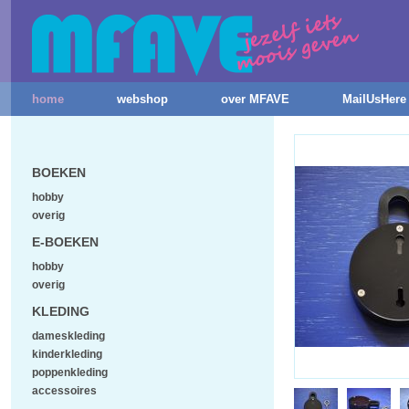
home
webshop
over MFAVE
MailUsHere
BOEKEN
hobby
overig
E-BOEKEN
hobby
overig
KLEDING
dameskleding
kinderkleding
poppenkleding
accessoires