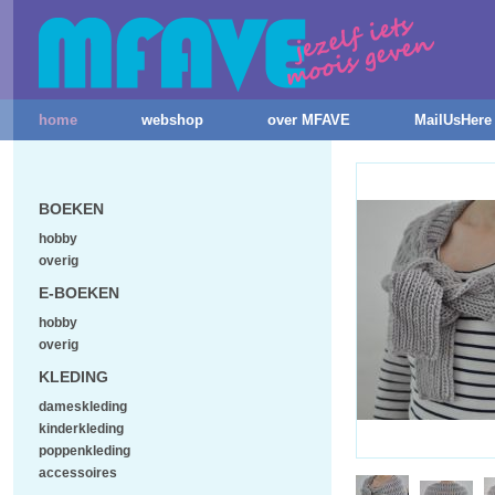
home
webshop
over MFAVE
MailUsHere
BOEKEN
hobby
overig
E-BOEKEN
hobby
overig
KLEDING
dameskleding
kinderkleding
poppenkleding
accessoires