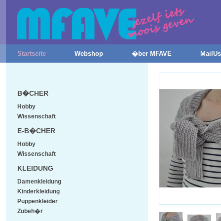
Startseite
Webshop
�ber MFAVE
MailUs
B�CHER
Hobby
Wissenschaft
E-B�CHER
Hobby
Wissenschaft
KLEIDUNG
Damenkleidung
Kinderkleidung
Puppenkleider
Zubeh�r