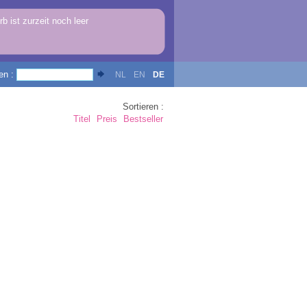
b ist zurzeit noch leer
en :
NL
EN
DE
Sortieren :
Titel
Preis
Bestseller