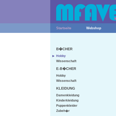
Startseite
Webshop
B�CHER
Hobby
Wissenschaft
E-B�CHER
Hobby
Wissenschaft
KLEIDUNG
Damenkleidung
Kinderkleidung
Puppenkleider
Zubeh�r