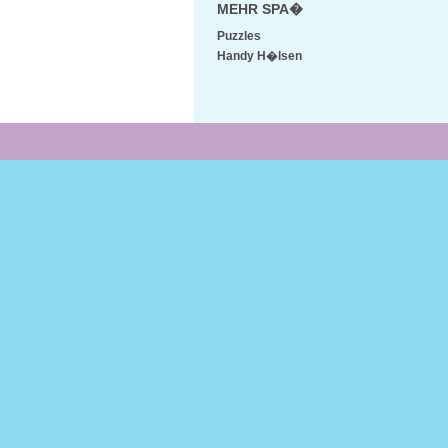
MEHR SPA�
Puzzles
Handy H�lsen