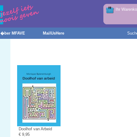
Ihr Warenkor
�ber MFAVE
MailUsHere
Such
Doolhof van Arbeid
€ 9,95