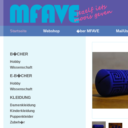
Startseite
Webshop
�ber MFAVE
MailUs
B�CHER
Hobby
Wissenschaft
E-B�CHER
Hobby
Wissenschaft
KLEIDUNG
Damenkleidung
Kinderkleidung
Puppenkleider
Zubeh�r