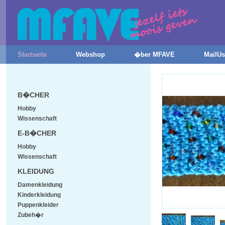
Startseite
Webshop
�ber MFAVE
MailUs
B�CHER
Hobby
Wissenschaft
E-B�CHER
Hobby
Wissenschaft
KLEIDUNG
Damenkleidung
Kinderkleidung
Puppenkleider
Zubeh�r