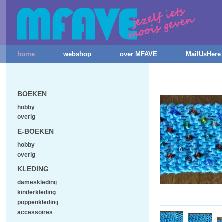
home
webshop
over MFAVE
MailUsHere
BOEKEN
hobby
overig
E-BOEKEN
hobby
overig
KLEDING
dameskleding
kinderkleding
poppenkleding
accessoires