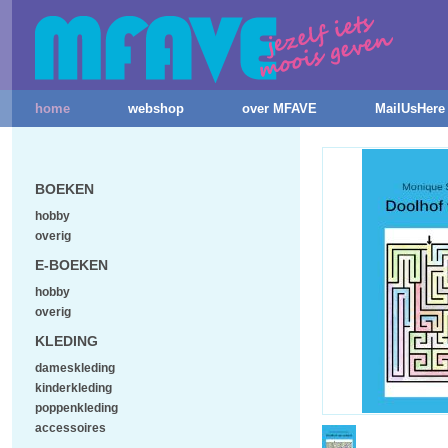
home
webshop
over MFAVE
MailUsHere
BOEKEN
hobby
overig
E-BOEKEN
hobby
overig
KLEDING
dameskleding
kinderkleding
poppenkleding
accessoires