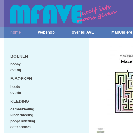
home
webshop
over MFAVE
MailUsHere
BOEKEN
hobby
overig
E-BOEKEN
hobby
overig
KLEDING
dameskleding
kinderkleding
poppenkleding
accessoires