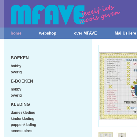
home
webshop
over MFAVE
MailUsHere
BOEKEN
hobby
overig
E-BOEKEN
hobby
overig
KLEDING
dameskleding
kinderkleding
poppenkleding
accessoires