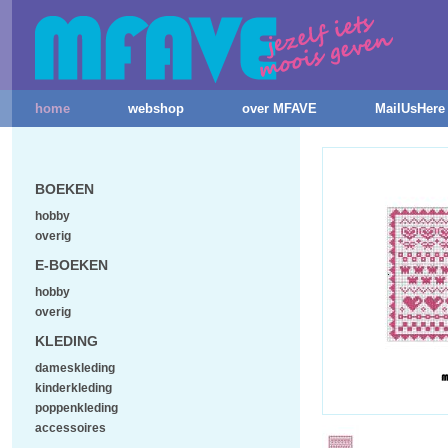
home
webshop
over MFAVE
MailUsHere
BOEKEN
hobby
overig
E-BOEKEN
hobby
overig
KLEDING
dameskleding
kinderkleding
poppenkleding
accessoires