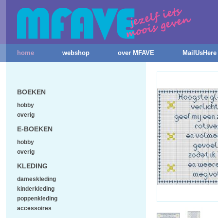
home
webshop
over MFAVE
MailUsHere
BOEKEN
hobby
overig
E-BOEKEN
hobby
overig
KLEDING
dameskleding
kinderkleding
poppenkleding
accessoires