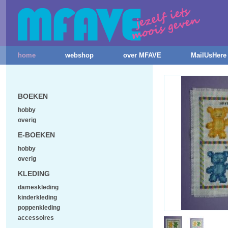
home
webshop
over MFAVE
MailUsHere
BOEKEN
hobby
overig
E-BOEKEN
hobby
overig
KLEDING
dameskleding
kinderkleding
poppenkleding
accessoires