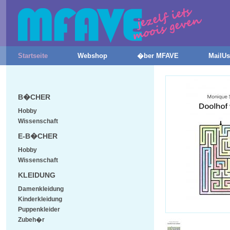
Startseite
Webshop
�ber MFAVE
MailUs
B�CHER
Hobby
Wissenschaft
E-B�CHER
Hobby
Wissenschaft
KLEIDUNG
Damenkleidung
Kinderkleidung
Puppenkleider
Zubeh�r