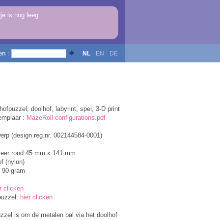
e is nog leeg
en :
NL
EN
DE
ofpuzzel, doolhof, labyrint, spel, 3-D print
emplaar :
MazeRoll configurations.pdf
erp (design reg.nr. 002144584-0001)
veer rond 45 mm x 141 mm
f (nylon)
r 90 gram
r clicken
puzzel:
hier clicken
zzel is om de metalen bal via het doolhof