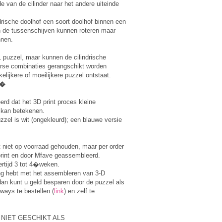
de van de cilinder naar het andere uiteinde
ndrische doolhof een soort doolhof binnen een
n de tussenschijven kunnen roteren maar
nnen.
 1 puzzel, maar kunnen de cilindrische
se combinaties gerangschikt worden
lijkere of moeilijkere puzzel ontstaat.
�
rd dat het 3D print proces kleine
kan betekenen.
zzel is wit (ongekleurd); een blauwe versie
 niet op voorraad gehouden, maar per order
rint en door Mfave geassembleerd.
ertijd 3 tot 4�weken.
ing hebt met het assembleren van 3-D
dan kunt u geld besparen door de puzzel als
eways te bestellen (
link
) en zelf te
 NIET GESCHIKT ALS