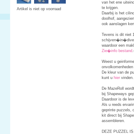
van het ene uitein
te krijgen.
Artikel is niet op voorraad
Daarbij is het cili
doolhof, aangezie
ook aanslagen ke
Tevens is dit niet
schijven�in�diver
waardoor een makke
Zie�info bestand
.
Weest u geinformee
onvolkomenheden 
De kleur van de pu
kunt u
hier
vinden.
De MazeRoll wordt
bij Shapeways gep
Daardoor is de lev
Als u reeds ervar
geprinte puzzels, 
kit direct bij Shap
assembleren.
DEZE PUZZEL IS