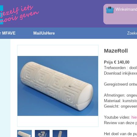
Winkelmandj
r MFAVE
MailUsHere
Zoek
MazeRoll
Prijs € 140,00
Trefwoorden : doolh
Download inkijkex
Geregistreerd ontw
Afmetingen: onge
Materiaal: kunststo
Gewicht: ongevee
Youtube video:
hie
Review van deze 
Het doel van de pu