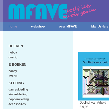
home
webshop
over MFAVE
MailUsHere
BOEKEN
hobby
overig
E-BOEKEN
hobby
overig
KLEDING
dameskleding
kinderkleding
poppenkleding
Doolhof van Arbeid
accessoires
€ 9,95