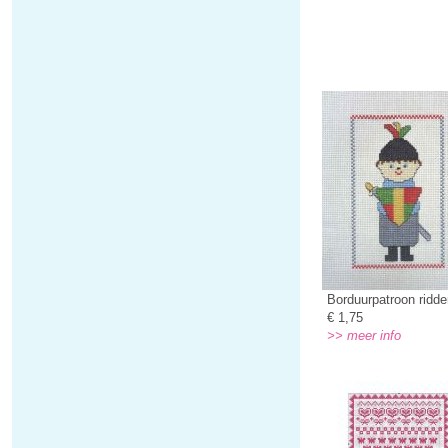
Borduurpatroon ridde
€ 1,75
>> meer info