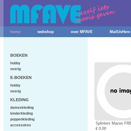
home
webshop
over MFAVE
MailUsHere
BOEKEN
hobby
overig
E-BOEKEN
hobby
overig
KLEDING
dameskleding
kinderkleding
poppenkleding
Splinters Mazes FR
accessoires
€ 0,00